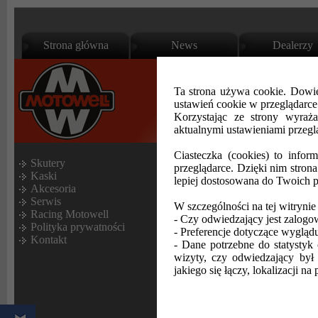
Strona główna
News
Dealerzy
Ta strona używa cookie. Dowie
ustawień cookie w przeglądarc
Korzystając ze strony wyraż
aktualnymi ustawieniami przegl
www.motowell.pl
:
Motowell Polska
Ciasteczka (cookies) to infor
Skutery
przeglądarce. Dzięki nim stron
Kaski
lepiej dostosowana do Twoich p
Akcesoria
A.D.F Stihl F.H.U 
Serwis
W szczególności na tej witrynie
Racing Motowell
Jana Baczewskiego 
- Czy odwiedzający jest zalogo
Polityka prywatności
- Preferencje dotyczące wyglądu 
74-400 Dębno
Kontakt
- Dane potrzebne do statystyk 
tel. 696 489 132
wizyty, czy odwiedzający był 
jakiego się łączy, lokalizacji na 
e-mail: biuro@abcmo
KODO Motocykle i 