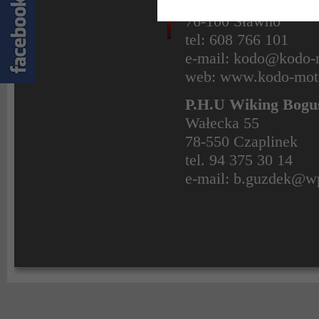
I Pułku Ułanów 12A
76-100 Sławno
tel: 608 766 101
e-mail: kodo@kodo
web: www.kodo-mot
P.H.U Wiking Bogu
Wałecka 55
78-550 Czaplinek
tel. 94 375 30 14
e-mail: b.guzdek@w