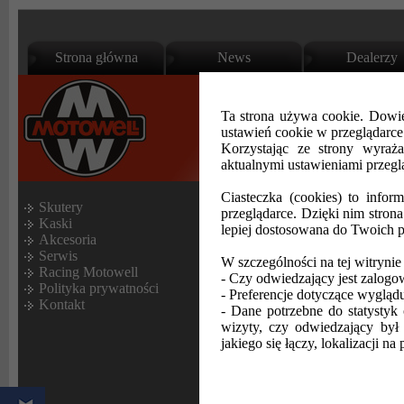
Strona główna
News
Dealerzy
Ta strona używa cookie. Dowie
ustawień cookie w przeglądarc
Korzystając ze strony wyraż
aktualnymi ustawieniami przegl
www.motowell.pl
:
Motowell Polska
Ciasteczka (cookies) to infor
Skutery
przeglądarce. Dzięki nim stron
Kaski
lepiej dostosowana do Twoich p
Akcesoria
Magnet RS został 
Serwis
W szczególności na tej witrynie
pierwszy rzut oka wi
Racing Motowell
- Czy odwiedzający jest zalogo
Polityka prywatności
podobał się nabywc
- Preferencje dotyczące wyglądu 
Kontakt
- Dane potrzebne do statystyk 
wizyty, czy odwiedzający był 
zobacz test na
www.s
jakiego się łączy, lokalizacji na 
<<