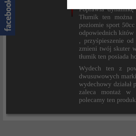
nie poszła na marne
Poprawia dynamikę 
Tłumik ten można 
poziomie sport 50cc
odpowiednich kitów
, przyśpieszenie o
zmieni twój skuter 
tłumik ten posiada h
Wydech ten z pow
dwusuwowych marki M
wydechowy działał p
zaleca montaż w
polecamy ten produk