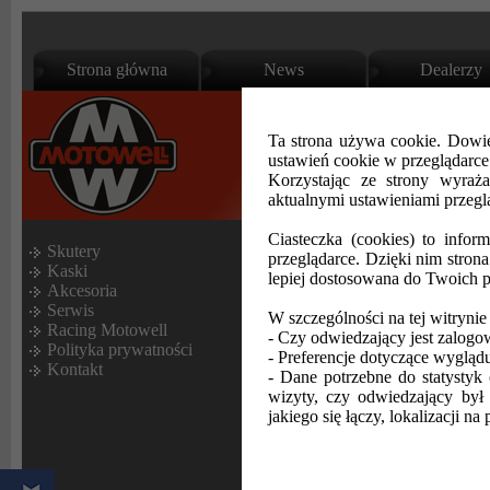
Strona główna
News
Dealerzy
Ta strona używa cookie. Dowie
ustawień cookie w przeglądarc
Korzystając ze strony wyraż
aktualnymi ustawieniami przegl
www.motowell.pl
:
Motowell Polska
Ciasteczka (cookies) to infor
Skutery
przeglądarce. Dzięki nim stron
Kaski
lepiej dostosowana do Twoich p
Akcesoria
Skuter Magnet Sport
Serwis
W szczególności na tej witrynie
Racing Motowell
całkowicie nowy s
- Czy odwiedzający jest zalogo
Polityka prywatności
- Preferencje dotyczące wyglądu 
klasyczne układy 
Kontakt
- Dane potrzebne do statystyk 
niepowtarzalny i mó
wizyty, czy odwiedzający był 
jakiego się łączy, lokalizacji na 
jestem Tri-Owal”.
Widać, że praca des